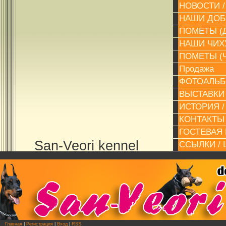
НОВОСТИ 
НАШИ ДОБ
ПОМЕТЫ (Д
НАШИ ЧИХУ
ПОМЕТЫ (Ч
Продажа
ФОТОАЛЬБ
ВЫСТАВКИ
ИСТОРИЯ /
КОНТАКТЫ 
ГОСТЕВАЯ 
San-Veori kennel
ССЫЛКИ / 
Главная
|
Регистрация
|
Вход
|
RSS