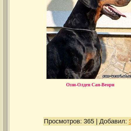
Оззи-Олден Сан-Веори
Просмотров:
365
|
Добавил: