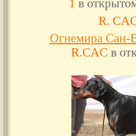
1
в открытом
R. CA
Огнемира Сан-
R.CAC
в от