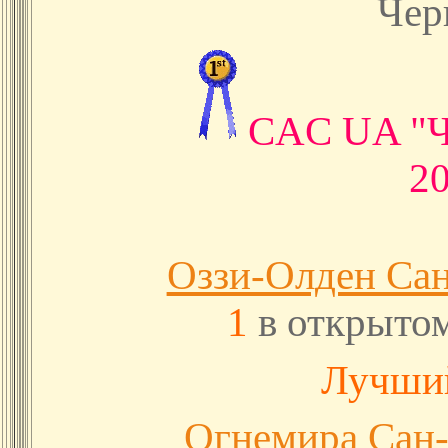
Чер
CAC UA "
2
Оззи-Олден Са
1
в открытом
Лучши
Огнемира Сан