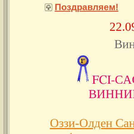
Поздравляем!
22.0
Ви
FCI-
CA
ВИННИЦ
Оззи-Олден Са