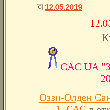
12.05.2019
12.0
К
CAC UA "
2
Оззи-Олден Са
1
,
САС
в от