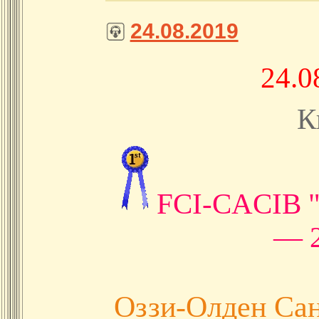
24.08.2019
24.0
К
FCI-CACIB
— 
Оззи-Олден Са