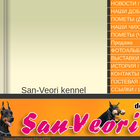
НОВОСТИ 
НАШИ ДОБ
ПОМЕТЫ (Д
НАШИ ЧИХУ
ПОМЕТЫ (Ч
Продажа
ФОТОАЛЬБ
ВЫСТАВКИ
ИСТОРИЯ /
КОНТАКТЫ 
ГОСТЕВАЯ 
San-Veori kennel
ССЫЛКИ / 
Главная
|
Регистрация
|
Вход
|
RSS