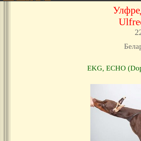
Улфре
Ulfre
2
Белар
EKG, ECHO (Doppl