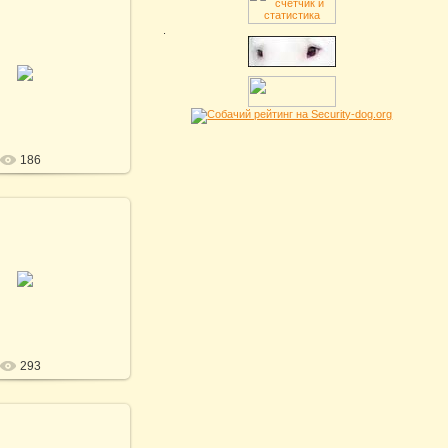
.
26.11.2021
иченко / Photo by T.
Kirichenko
SV
186
26.11.2021
иченко / Photo by T.
Kirichenko
SV
293