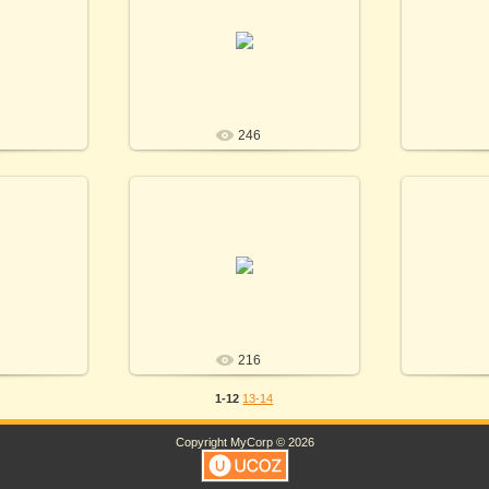
1
26.11.2021
Photo by T.
Фото Т.Кириченко / Photo by T.
Фото Т.Кир
o
Kirichenko
SV
246
1
26.11.2021
Photo by T.
Фото Т.Кириченко / Photo by T.
Фото Т.Кир
o
Kirichenko
SV
216
1-12
13-14
Copyright MyCorp © 2026