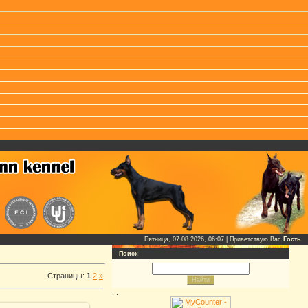
Пятница, 07.08.2026, 06:07 |
Приветствую Вас
Гость
Поиск
Страницы
:
1
2
»
.
.