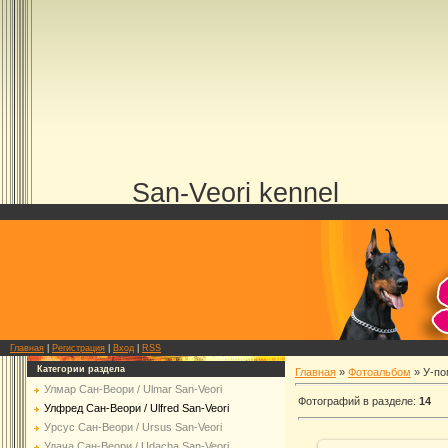
San-Veori kennel
Главная
|
Регистрация
|
Вход
|
RSS
Категории раздела
Главная
»
Фотоальбом
» У-пом
Улмар Сан-Веори / Ulmar San-Veori
Фотографий в разделе
:
14
Улфред Сан-Веори / Ulfred San-Veori
Урсус Сан-Веори / Ursus San-Veori
Удача Cан-Веори / Udacha San-Veori