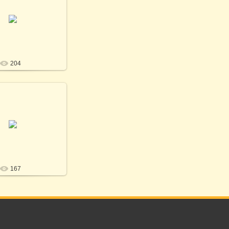
26.11.2021
иченко / Photo by T.
Kirichenko
SV
204
26.11.2021
иченко / Photo by T.
Kirichenko
SV
167