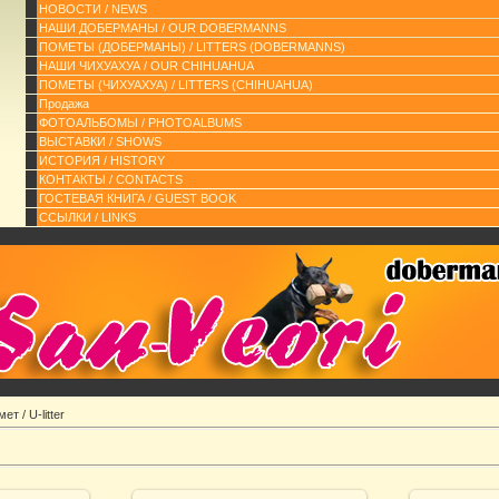
НОВОСТИ / NEWS
НАШИ ДОБЕРМАНЫ / OUR DOBERMANNS
ПОМЕТЫ (ДОБЕРМАНЫ) / LITTERS (DOBERMANNS)
НАШИ ЧИХУАХУА / OUR CHIHUAHUA
ПОМЕТЫ (ЧИХУАХУА) / LITTERS (CHIHUAHUA)
Продажа
ФОТОАЛЬБОМЫ / PHOTOALBUMS
ВЫСТАВКИ / SHOWS
ИСТОРИЯ / HISTORY
КОНТАКТЫ / CONTACTS
ГОСТЕВАЯ КНИГА / GUEST BOOK
ССЫЛКИ / LINKS
ет / U-litter